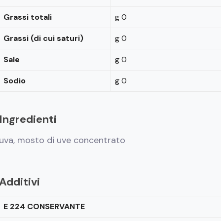
Grassi totali
g 0
Grassi (di cui saturi)
g 0
Sale
g 0
Sodio
g 0
Ingredienti
uva, mosto di uve concentrato
Additivi
E 224 CONSERVANTE