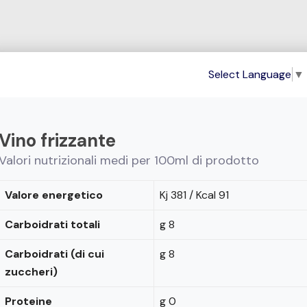
Select Language
▼
Vino frizzante
Valori nutrizionali medi per 100ml di prodotto
Valore energetico
Kj 381 / Kcal 91
Carboidrati totali
g 8
Carboidrati (di cui
g 8
zuccheri)
Proteine
g 0